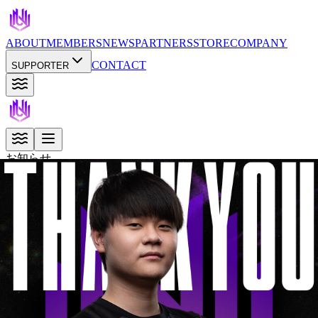
ABOUT
MEMBERS
NEWS
PARTNERS
STORE
COMPANY
CONTACT
SUPPORTER
お知らせ
2026.01.19
【Apex Legends部門】ImNaoki卒業のお
知らせ
BACK TO NEWS
プライバシーポリシー
利用規約