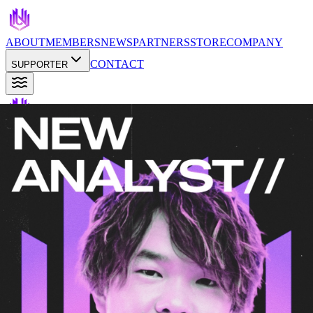
ABOUT
MEMBERS
NEWS
PARTNERS
STORE
COMPANY
CONTACT
SUPPORTER
お知らせ
2025.09.13
【Apex Legends部門】アナリスト
AlpaN加入のお知らせ
BACK TO NEWS
プライバシーポリシー
利用規約